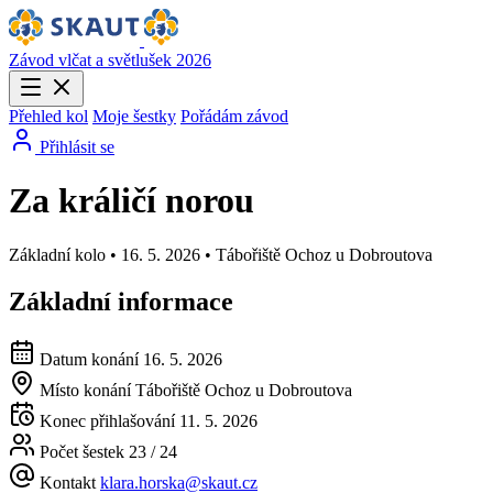
Závod vlčat a světlušek 2026
Přehled kol
Moje šestky
Pořádám závod
Přihlásit se
Za králičí norou
Základní kolo • 16. 5. 2026 • Tábořiště Ochoz u Dobroutova
Základní informace
Datum konání
16. 5. 2026
Místo konání
Tábořiště Ochoz u Dobroutova
Konec přihlašování
11. 5. 2026
Počet šestek
23 / 24
Kontakt
klara.horska@skaut.cz