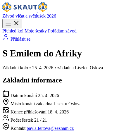
Závod vlčat a světlušek 2026
Přehled kol
Moje šestky
Pořádám závod
Přihlásit se
S Emilem do Afriky
Základní kolo • 25. 4. 2026 • základna Lísek u Oslova
Základní informace
Datum konání
25. 4. 2026
Místo konání
základna Lísek u Oslova
Konec přihlašování
18. 4. 2026
Počet šestek
21 / 21
Kontakt
pavla.feitova@seznam.cz