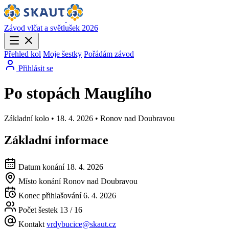
Závod vlčat a světlušek 2026
Přehled kol
Moje šestky
Pořádám závod
Přihlásit se
Po stopách Mauglího
Základní kolo • 18. 4. 2026 • Ronov nad Doubravou
Základní informace
Datum konání
18. 4. 2026
Místo konání
Ronov nad Doubravou
Konec přihlašování
6. 4. 2026
Počet šestek
13 / 16
Kontakt
vrdybucice@skaut.cz